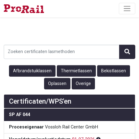
Afbrandstuiklassen
Thermietlassen
Bekistlassen
Oplassen
Overige
Certificaten/WPS'en
SP AF 044
Proceseigenaar
Vossloh Rail Center GmbH