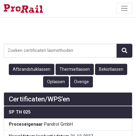
Afbrandstuiklassen
Thermietlassen
Bekistlassen
Oplassen
Overige
Certificaten/WPS'en
SP TH 025
Proceseigenaar
Pandrol GmbH