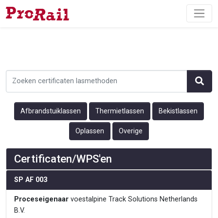
Afbrandstuiklassen
Thermietlassen
Bekistlassen
Oplassen
Overige
Certificaten/WPS'en
SP AF 003
Proceseigenaar
voestalpine Track Solutions Netherlands
B.V.