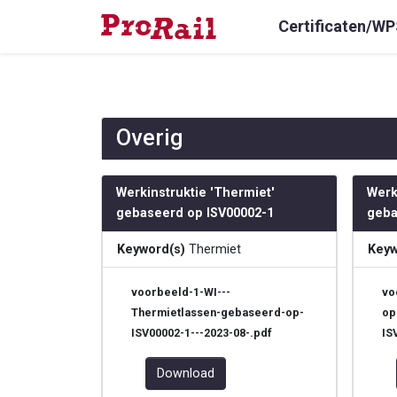
Certificaten/WP
Overig
Werkinstruktie 'Thermiet'
Werk
gebaseerd op ISV00002-1
geba
Keyword(s)
Thermiet
Keyw
voorbeeld-1-WI---
vo
Thermietlassen-gebaseerd-op-
op
ISV00002-1---2023-08-.pdf
IS
Download