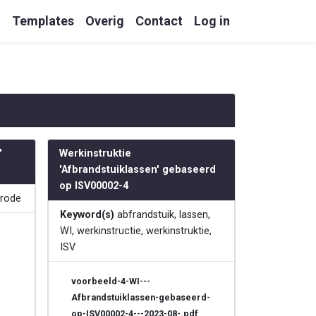
g
Templates
Overig
Contact
Log in
'
Werkinstruktie
'Afbrandstuiklassen' gebaseerd
op ISV00002-4
trode
Keyword(s)
abfrandstuik, lassen,
WI, werkinstructie, werkinstruktie,
ISV
voorbeeld-4-WI---
Afbrandstuiklassen-gebaseerd-
op-ISV00002-4---2023-08-.pdf