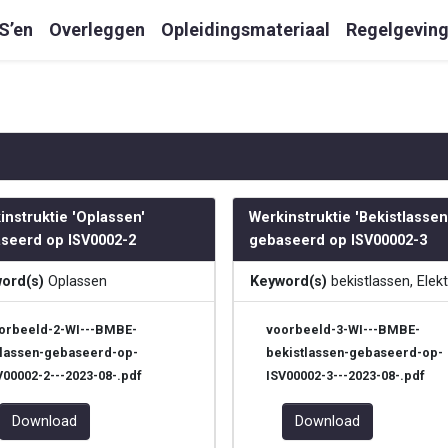
S’en
Overleggen
Opleidingsmateriaal
Regelgevin
instruktie 'Oplassen'
Werkinstruktie 'Bekistlassen
seerd op ISV0002-2
gebaseerd op ISV00002-3
ord(s)
Oplassen
Keyword(s)
bekistlassen, Elek
orbeeld-2-WI---BMBE-
voorbeeld-3-WI---BMBE-
lassen-gebaseerd-op-
bekistlassen-gebaseerd-op-
V00002-2---2023-08-.pdf
ISV00002-3---2023-08-.pdf
Download
Download