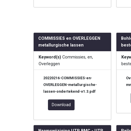
COMMISSIES en OVERLEGGEN
Bohl
metallurgische lassen
best
Keyword(s)
Commissies, en,
Keyw
Overleggen
best
20220216-COMMISSIES-en-
Ov
OVERLEGGEN-metallurgische-
mm
lassen-ondertekend-v1.3.pdf
Download
Naamswijziging UTP BMC - UTP
Rail