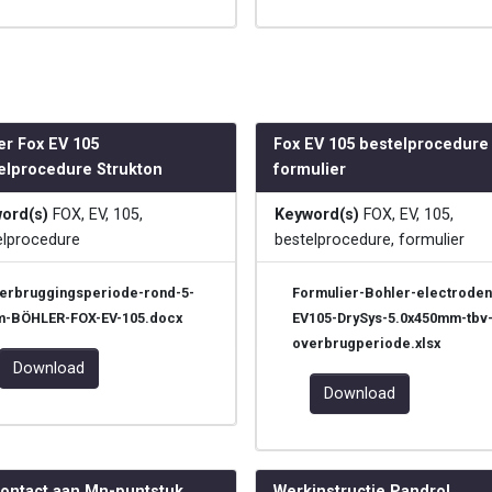
er Fox EV 105
Fox EV 105 bestelprocedure
elprocedure Strukton
formulier
ord(s)
FOX, EV, 105,
Keyword(s)
FOX, EV, 105,
elprocedure
bestelprocedure, formulier
erbruggingsperiode-rond-5-
Formulier-Bohler-electroden
-BÖHLER-FOX-EV-105.docx
EV105-DrySys-5.0x450mm-tbv
overbrugperiode.xlsx
Download
Download
contact aan Mn-puntstuk
Werkinstructie Pandrol