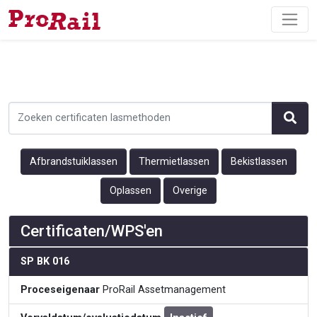
Afbrandstuiklassen
Thermietlassen
Bekistlassen
Oplassen
Overige
Certificaten/WPS'en
SP BK 016
Proceseigenaar
ProRail Assetmanagement