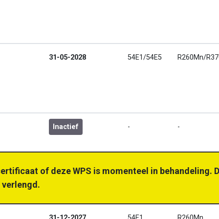
31-05-2028
54E1/54E5
R260Mn/R37
Inactief
-
-
certificaat of deze WPS is momenteel in behandeling. D
 verlengd.
31-12-2027
54E1
R260Mn