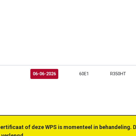
06-06-2026
60E1
R350HT
certificaat of deze WPS is momenteel in behandeling. D
 verlengd.