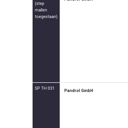
(step
mallen
toegestaan)
SP TH 031
Pandrol GmbH