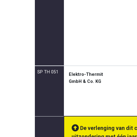
SP TH 051
Elektro-Thermit
GmbH & Co. KG
De verlenging van dit 
uitzondering met één jaar