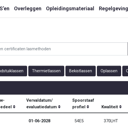
S’en
Overleggen
Opleidingsmateriaal
Regelgevin
dstuiklassen
Thermietlassen
Bekistlassen
Oplassen
O
w-
Vervaldatum/
Spoorstaaf
iedeel
evaluatiedatum
profiel
Kwaliteit
01-06-2028
54E5
370LHT