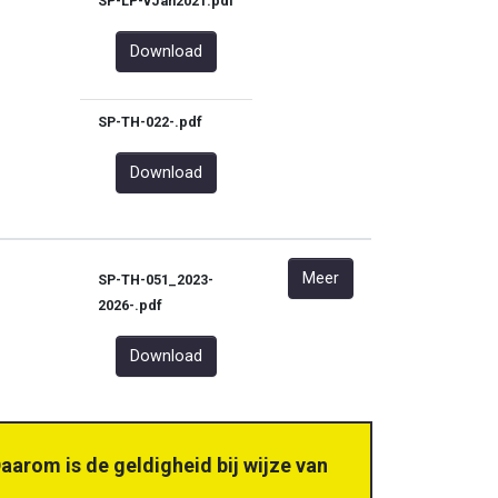
SP-LP-vJan2021.pdf
Download
SP-TH-022-.pdf
Download
Meer
SP-TH-051_2023-
2026-.pdf
Download
aarom is de geldigheid bij wijze van