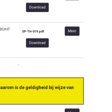
Download
0CrHT
Meer
SP-TH-019.pdf
Download
-
aarom is de geldigheid bij wijze van