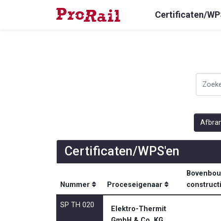
Certificaten/WP
Afbran
Certificaten/WPS'en
Bovenbou
Nummer
Proceseigenaar
construct
SP TH 020
Elektro-Thermit
GmbH & Co. KG